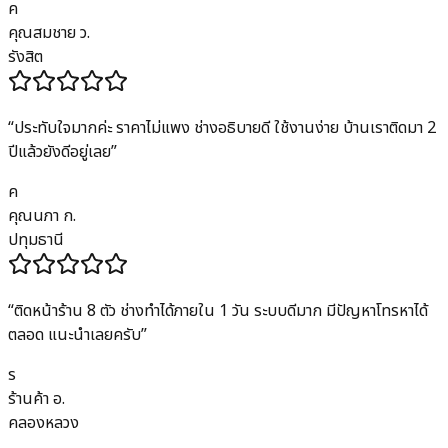
ค
คุณสมชาย ว.
รังสิต
“
ประทับใจมากค่ะ ราคาไม่แพง ช่างอธิบายดี ใช้งานง่าย บ้านเราติดมา 2
ปีแล้วยังดีอยู่เลย
”
ค
คุณนภา ก.
ปทุมธานี
“
ติดหน้าร้าน 8 ตัว ช่างทำได้ภายใน 1 วัน ระบบดีมาก มีปัญหาโทรหาได้
ตลอด แนะนำเลยครับ
”
ร
ร้านค้า อ.
คลองหลวง