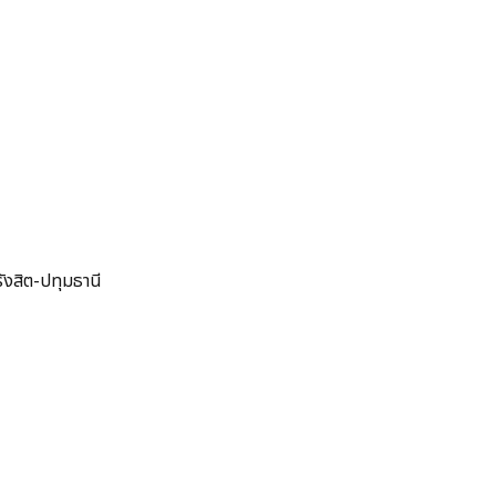
ังสิต-ปทุมธานี